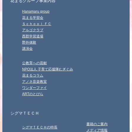
花まるグループ事業内容
Hanamaru group
花まる学習会
Ｓｃｈｏｏｌ ＦＣ
アルゴクラブ
西郡学習道場
野外体験
講演会
公教育への貢献
NPO法人 子育て応援隊むぎぐみ
花まるコラム
アノネ音楽教室
ワンダーファイ
ARTのとびら
シグマＴＥＣＨ
書籍のご案内
シグマＴＥＣＨの特長
メディア情報