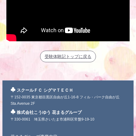
受験体験記トップに戻る
スクールＦＣ シグマＴＥＣＨ
〒152-0035 東京都目黒区自由が丘1-16-8 フィル・パーク自由が丘
Sta.Avenue 2F
株式会社こうゆう 花まるグループ
〒330-0061 埼玉県さいたま市浦和区常盤9-19-10