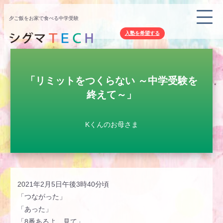
夕ご飯をお家で食べる中学受験
入塾を希望する
「リミットをつくらない ～中学受験を
終えて～」
Kくんのお母さま
2021年2月5日午後3時40分頃
「つながった」
「あった」
「8番あるよ、見て」