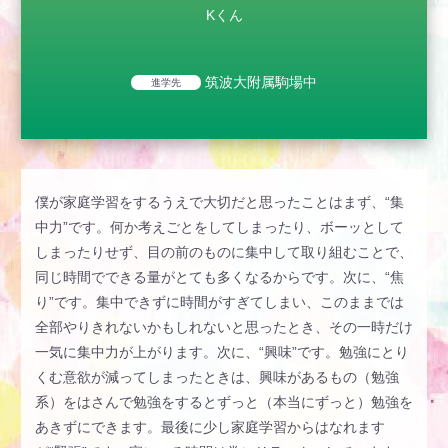
Kくん
筑波大附属駒場中
進学先
僕が家庭学習をするうえで大切だと思ったことはまず、“集
中力”です。何か考えごとをしてしまったり、ボーッとして
しまったりせず、目の前のものに集中して取り組むことで、
同じ時間でできる量がとても多くなるからです。次に、“焦
り”です。集中できずに時間がすぎてしまい、このままでは
全部やりきれないかもしれないと思ったとき、その一時だけ
一気に集中力が上がります。次に、“興味”です。勉強にとり
くむ意欲が減ってしまったときは、興味があるもの（勉強
系）をはさんで勉強をするとずっと（本当にずっと）勉強を
あきずにできます。最後に少し家庭学習からはなれます