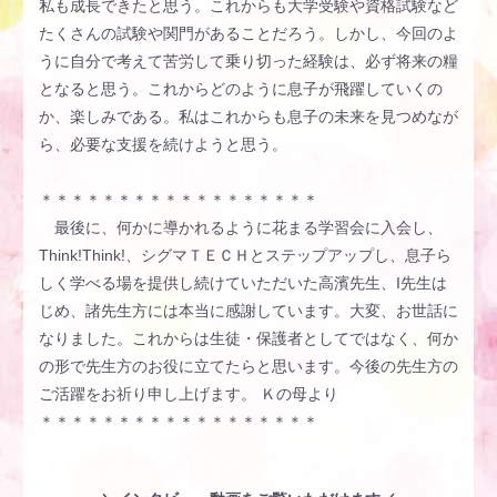
私も成長できたと思う。これからも大学受験や資格試験など
たくさんの試験や関門があることだろう。しかし、今回のよ
うに自分で考えて苦労して乗り切った経験は、必ず将来の糧
となると思う。これからどのように息子が飛躍していくの
か、楽しみである。私はこれからも息子の未来を見つめなが
ら、必要な支援を続けようと思う。
＊＊＊＊＊＊＊＊＊＊＊＊＊＊＊＊＊＊
最後に、何かに導かれるように花まる学習会に入会し、
Think!Think!、シグマＴＥＣＨとステップアップし、息子ら
しく学べる場を提供し続けていただいた高濱先生、I先生は
じめ、諸先生方には本当に感謝しています。大変、お世話に
なりました。これからは生徒・保護者としてではなく、何か
の形で先生方のお役に立てたらと思います。今後の先生方の
ご活躍をお祈り申し上げます。 Ｋの母より
＊＊＊＊＊＊＊＊＊＊＊＊＊＊＊＊＊＊