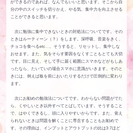
ができるのであれば、なんでもいいと思います。そこから自
分の中のスイッチを切りかえ、やる気、集中力を向上させる
ことができると思います。
次に勉強に集中できないときの対処法についてです。その
ときはルーティーン（？）をします。深呼吸、音楽をきく、
チョコを食べるetc…。そうすると、リセットし、集中しな
おせます。また、気をそらす要因をなくすこともとても大切
です。目に見え、そして手に届く範囲にスマホなどがもしあ
ったなら、たいていの場合スマホに意識がいきます。そのと
きには、例えば板を前においたりするだけで圧倒的に変わり
ます。
次にお勧めの勉強法についてです。わからない問題がでた
ら、くやしいとき以外すべてとばしています。そうすること
で、はやくできるし、頭に入りやすいからです。また、覚え
られないときは問題を解くことに専念することもお勧めで
す。その理由は、インプットとアウトプットの比は3:7ほど