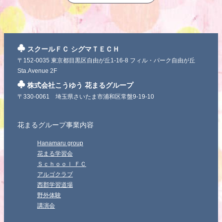
スクールＦＣ シグマＴＥＣＨ
〒152-0035 東京都目黒区自由が丘1-16-8 フィル・パーク自由が丘
Sta.Avenue 2F
株式会社こうゆう 花まるグループ
〒330-0061 埼玉県さいたま市浦和区常盤9-19-10
花まるグループ事業内容
Hanamaru group
花まる学習会
Ｓｃｈｏｏｌ ＦＣ
アルゴクラブ
西郡学習道場
野外体験
講演会