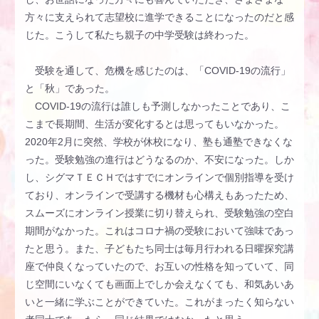
方々に支えられて志望校に進学できることになったのだと感
じた。こうして私たち親子の中学受験は終わった。
受験を通して、危機を感じたのは、「COVID-19の流行」
と「秋」であった。
COVID-19の流行は誰しも予測しなかったことであり、こ
こまで長期間、生活が変化するとは思ってもいなかった。
2020年2月に突然、学校が休校になり、塾も通塾できなくな
った。受験勉強の進行はどうなるのか、不安になった。しか
し、シグマＴＥＣＨではすでにオンラインで個別指導を受け
ており、オンラインで受講する機材も心構えもあったため、
スムーズにオンライン授業に切り替えられ、受験勉強の空白
期間がなかった。これはコロナ禍の受験において強味であっ
たと思う。また、子どもたち同士は毎月行われる日曜探究講
座で仲良くなっていたので、お互いの性格を知っていて、同
じ空間にいなくても画面上でしか会えなくても、和気あいあ
いと一緒に学ぶことができていた。これがまったく知らない