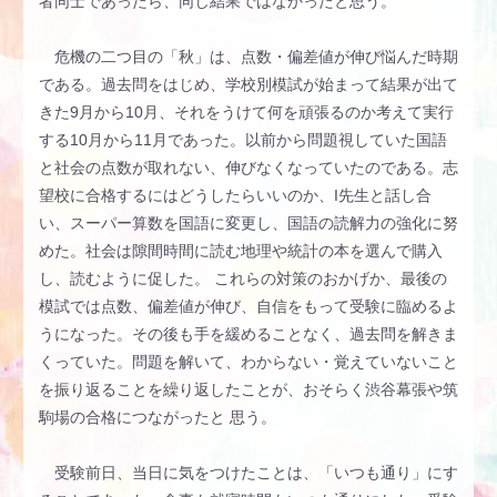
者同士であったら、同じ結果ではなかったと思う。
危機の二つ目の「秋」は、点数・偏差値が伸び悩んだ時期
である。過去問をはじめ、学校別模試が始まって結果が出て
きた9月から10月、それをうけて何を頑張るのか考えて実行
する10月から11月であった。以前から問題視していた国語
と社会の点数が取れない、伸びなくなっていたのである。志
望校に合格するにはどうしたらいいのか、I先生と話し合
い、スーパー算数を国語に変更し、国語の読解力の強化に努
めた。社会は隙間時間に読む地理や統計の本を選んで購入
し、読むように促した。 これらの対策のおかげか、最後の
模試では点数、偏差値が伸び、自信をもって受験に臨めるよ
うになった。その後も手を緩めることなく、過去問を解きま
くっていた。問題を解いて、わからない・覚えていないこと
を振り返ることを繰り返したことが、おそらく渋谷幕張や筑
駒場の合格につながったと 思う。
受験前日、当日に気をつけたことは、「いつも通り」にす