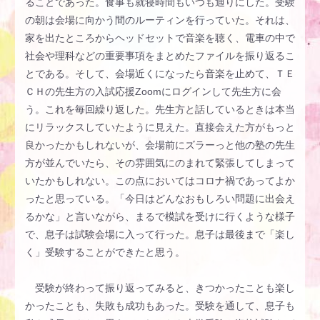
ることであった。食事も就寝時間もいつも通りにした。受験
の朝は会場に向かう間のルーティンを行っていた。それは、
家を出たところからヘッドセットで音楽を聴く、電車の中で
社会や理科などの重要事項をまとめたファイルを振り返るこ
とである。そして、会場近くになったら音楽を止めて、ＴＥ
ＣＨの先生方の入試応援Zoomにログインして先生方に会
う。これを毎回繰り返した。先生方と話しているときは本当
にリラックスしていたように見えた。直接会えた方がもっと
良かったかもしれないが、会場前にズラーっと他の塾の先生
方が並んでいたら、その雰囲気にのまれて緊張してしまって
いたかもしれない。この点においてはコロナ禍であってよか
ったと思っている。「今日はどんなおもしろい問題に出会え
るかな」と言いながら、まるで模試を受けに行くような様子
で、息子は試験会場に入って行った。息子は最後まで「楽し
く」受験することができたと思う。
受験が終わって振り返ってみると、きつかったことも楽し
かったことも、失敗も成功もあった。受験を通して、息子も