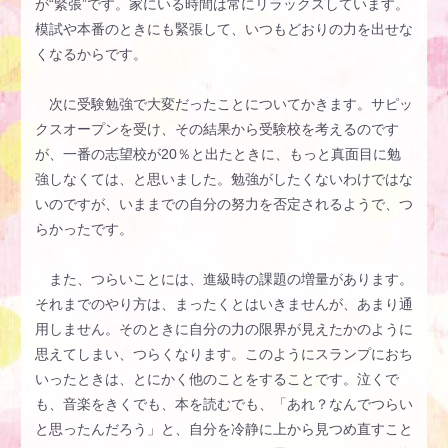
が“緊張”です。家にいる時間は常にリラックスしています。
模試や本番のときにも緊張して、いつもどおりの力を出せな
くなるからです。
次に受験勉強で大変だったことについてかきます。サピッ
クスオープンを受け、その結果から受験校を考えるのです
が、一番の志望校が20％と出たときに、もっと真面目に勉
強しなくては、と思いました。勉強がしたくないわけではな
いのですが、いままでの自分の努力を否定されるようで、つ
らかったです。
また、つらいことには、進級時の課題の増量があります。
それまでのやり方は、まったくとはいきませんが、あまり通
用しません。そのときに自分の力の限界が見えたかのように
思えてしまい、つらくなります。このようにスランプにおち
いったときは、とにかく他のことをすることです。泣くで
も、音楽をきくでも、本を読むでも、「あれ？なんでつらい
と思ったんだろう」と、自分を冷静に上から見つめ直すこと