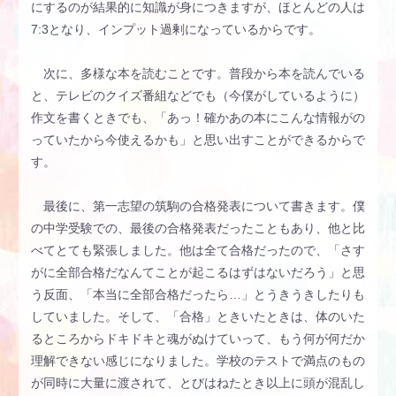
にするのが結果的に知識が身につきますが、ほとんどの人は
7:3となり、インプット過剰になっているからです。
次に、多様な本を読むことです。普段から本を読んでいる
と、テレビのクイズ番組などでも（今僕がしているように）
作文を書くときでも、「あっ！確かあの本にこんな情報がの
っていたから今使えるかも」と思い出すことができるからで
す。
最後に、第一志望の筑駒の合格発表について書きます。僕
の中学受験での、最後の合格発表だったこともあり、他と比
べてとても緊張しました。他は全て合格だったので、「さす
がに全部合格だなんてことが起こるはずはないだろう」と思
う反面、「本当に全部合格だったら…」とうきうきしたりも
していました。そして、「合格」ときいたときは、体のいた
るところからドキドキと魂がぬけていって、もう何が何だか
理解できない感じになりました。学校のテストで満点のもの
が同時に大量に渡されて、とびはねたとき以上に頭が混乱し