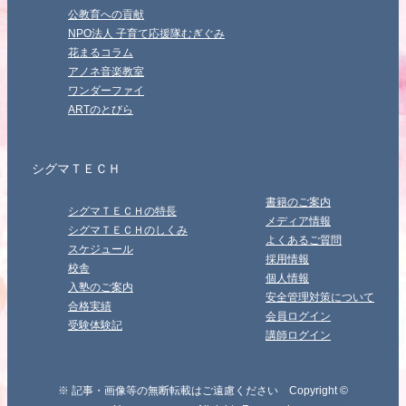
公教育への貢献
NPO法人 子育て応援隊むぎぐみ
花まるコラム
アノネ音楽教室
ワンダーファイ
ARTのとびら
シグマＴＥＣＨ
書籍のご案内
シグマＴＥＣＨの特長
メディア情報
シグマＴＥＣＨのしくみ
よくあるご質問
スケジュール
採用情報
校舎
個人情報
入塾のご案内
安全管理対策について
合格実績
会員ログイン
受験体験記
講師ログイン
※ 記事・画像等の無断転載はご遠慮ください Copyright ©